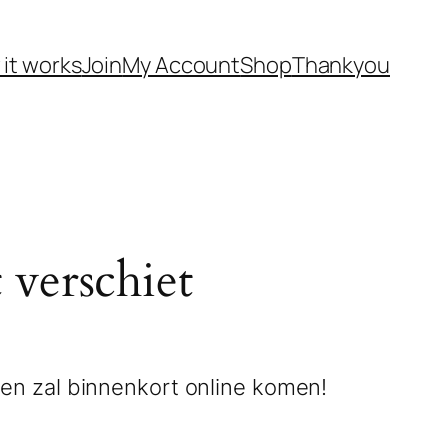
it works
Join
My Account
Shop
Thankyou
 verschiet
 en zal binnenkort online komen!