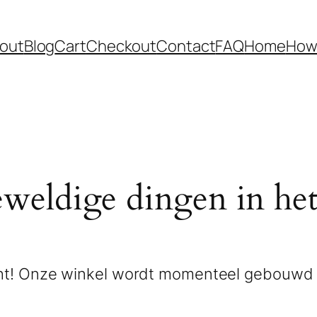
out
Blog
Cart
Checkout
Contact
FAQ
Home
How 
eweldige dingen in het
zicht! Onze winkel wordt momenteel gebouwd